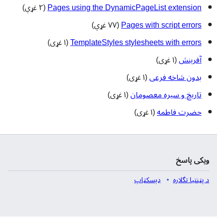
Pages using the DynamicPageList extension
(۲ غړي)
Pages with script errors
(۷۷ غړي)
TemplateStyles stylesheets with errors
(۱ غړی)
آفرینش
(۱ غړی)
بدون شاخه فرعی
(۱ غړی)
تاریخ و سیره معصومان
(۱ غړی)
حضرت فاطمه
(۱ غړی)
ویکی پاسخ
د پټنتيا تگلاره
ډېسکټاپ