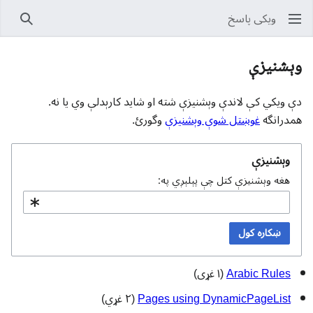
ویکی پاسخ
پلټل
وېشنيزې
دې ويکي کې لاندې وېشنيزې شته او شايد کارېدلې وي يا نه.
همدرانگه
غوښتل شوې وېشنيزې
وگورئ.
وېشنيزې
هغه وېشنيزې کتل چې پېلېږي په:
ښکاره کول
Arabic Rules
(۱ غړی)
Pages using DynamicPageList
(۲ غړي)