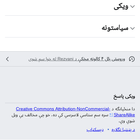
ویکی
سیاستونه
وروستی ځل ۴ کالونه مخکې
د
Rezvani
له خوا سم شوی
ویکی پاسخ
دا منځپانگه د
Creative Commons Attribution-NonCommercial-
ShareAlike
سره سم ستاسې لاسرسي کې ده، خو چې مخالف يې ويل
شوي وي.
د پټنتيا تگلاره
ډېسکټاپ