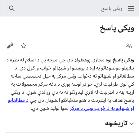
ویکی پاسخ
پلټل
ویکی پاسخ
ژبه
کتل
سرچين
ويکي پاسخ
يوه مجازي پوهنغونډ دی چې موخه يې د اسلام له نظره د
بېلابېلو موضوعاتو په اړه د پوښتنو او شبهاتو ځواب ورکول دی. د
مطالعاتو او شبهاتو ته دځواب ويَنې مرکز په خپل تخصصي ساحه
کې لوی ظرفیت لري. خو تر اوسه پورې د دغه مرکز محصولات په
اړینه بڼه د انټرنېټ له لارې لیدونکو ته نه دي وړاندې شوي. د ویکي
پاسخ هدف په اينټرنټ د هغو منځپانګو اېښودل دی چې
د مطالعاتو
او شبهاتو ته د ځواب ويَنې د مرکز
لخوا توليد شوي دي.
تاریخچه